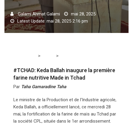
Galami Ahmat Galami
mai 28, 2025
Latest Update: mai 28, 2025 2:16 pm
>
>
Tchadmedia
SANTE
#TCHAD: Keda Ballah inaugure
la première farine nutritive Made in Tchad
#TCHAD: Keda Ballah inaugure la première
farine nutritive Made in Tchad
Par
Taha Gamaradine Taha
Le ministre de la Production et de l’Industrie agricole,
Keda Ballah, a officiellement lancé, ce mercredi 28
mai, la fortification de la farine de maïs au Tchad par
la société CPL, située dans le 1er arrondissement.