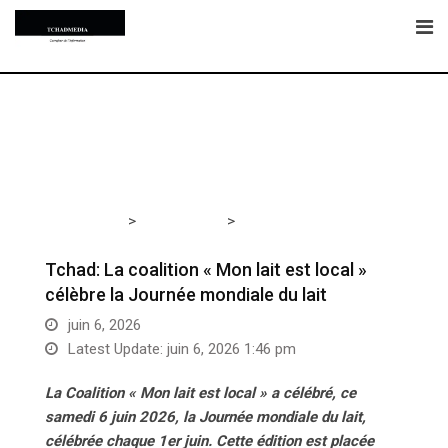
Skip
to
content
>
>
Tchadmedia
ACTUALITÉS
Tchad: La coalition « Mon
lait est local » célèbre la Journée mondiale du lait
Tchad: La coalition « Mon lait est local »
célèbre la Journée mondiale du lait
juin 6, 2026
Latest Update: juin 6, 2026 1:46 pm
La Coalition « Mon lait est local » a célébré, ce
samedi 6 juin 2026, la Journée mondiale du lait,
célébrée chaque 1er juin. Cette édition est placée