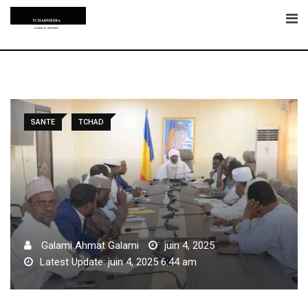
Skip
to
content
SANTE
TCHAD
Galami Ahmat Galami
juin 4, 2025
Latest Update: juin 4, 2025 6:44 am