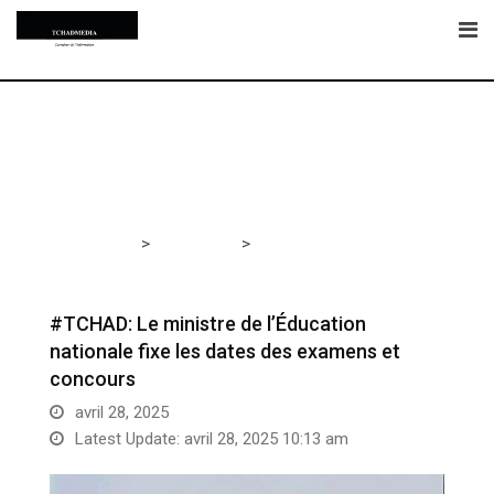
Skip
to
content
>
>
Tchadmedia
EDUCATION
#TCHAD: Le ministre de
l’Éducation nationale fixe les dates des examens et
concours
#TCHAD: Le ministre de l’Éducation
nationale fixe les dates des examens et
concours
avril 28, 2025
Latest Update: avril 28, 2025 10:13 am