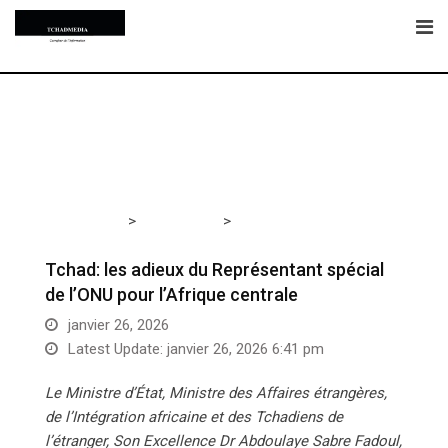
Skip
to
content
>
>
Tchadmedia
DIPLOMATIE
Tchad: les adieux du
Représentant spécial de l’ONU pour l’Afrique centrale
Tchad: les adieux du Représentant spécial
de l’ONU pour l’Afrique centrale
janvier 26, 2026
Latest Update: janvier 26, 2026 6:41 pm
Le Ministre d’État, Ministre des Affaires étrangères,
de l’Intégration africaine et des Tchadiens de
l’étranger, Son Excellence Dr Abdoulaye Sabre Fadoul,