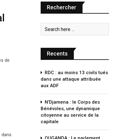
Rechercher
l
Recents
es de
RDC : au moins 13 civils tués
dans une attaque attribuée
aux ADF
N’Djamena : le Corps des
Bénévoles, une dynamique
citoyenne au service de la
capitale
e dans
OUGANDA : Le parlement