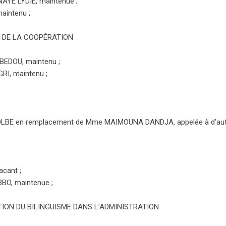
AYE LYDIE, maintenue ;
aintenu ;
T DE LA COOPÉRATION
BEDOU, maintenu ;
RI, maintenu ;
GOLBE en remplacement de Mme MAIMOUNA DANDJA, appelée à d’au
cant ;
BO, maintenue ;
ION DU BILINGUISME DANS L’ADMINISTRATION