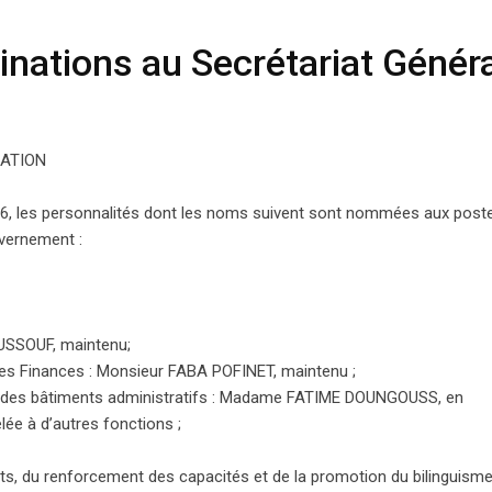
ations au Secrétariat Général du Gouvernement
nations au Secrétariat Généra
ATION
6, les personnalités dont les noms suivent sont nommées aux post
uvernement :
SSOUF, maintenu;
des Finances : Monsieur FABA POFINET, maintenu ;
et des bâtiments administratifs : Madame FATIME DOUNGOUSS, en
 à d’autres fonctions ;
nts, du renforcement des capacités et de la promotion du bilinguism