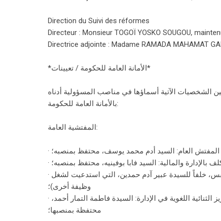
Direction du Suivi des réformes
Directeur : Monsieur TOGOÏ YOSKO SOUGOU, maintenu
Directrice adjointe : Madame RAMADA MAHAMAT GA
*الأمانة العامة للحكومة / تعيينات*
رقم 034/رج/رو/أ ع ح/2026 الصادر في 19 يناير 2026، تم تعيين الشخصيات الآتية أسماؤها في مناصب المسؤولية أدناه
بالأمانة العامة للحكومة:
المفتشية العامة:
· المفتش العام: السيد أدم محمد يوسف، محتفظ بمنصبه؛
·  بالإدارة والمالية: السيد فابا بوفينيه، محتفظ بمنصبه؛
· المفتشة التية المكلفة بأسطول المركبات والمباني الإدارية: السيدة فاطمة دنقس، خلفاً للسيدة عبير آدم حمدين، التي استدعيت لشغل
وظيفة أخرى)؛
· المفتشة الفنية المكلفة بالمسار الوظيفي للموظفين، وبناء الكفاءات، وتعزيز الثنائية اللغوية في الإدارة: السيدة فاطمة التمار أحمد،
محتفظة بمنصبها؛