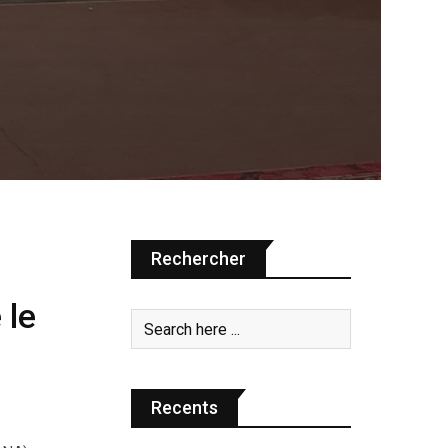
Rechercher
e
 le
Recents