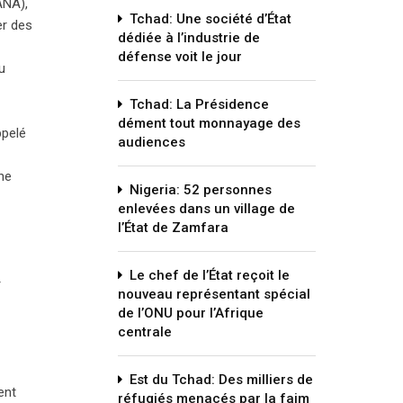
ANA),
Tchad: Une société d’État
er des
dédiée à l’industrie de
défense voit le jour
u
Tchad: La Présidence
dément tout monnayage des
ppelé
audiences
une
Nigeria: 52 personnes
enlevées dans un village de
l’État de Zamfara
Le chef de l’État reçoit le
r
nouveau représentant spécial
de l’ONU pour l’Afrique
centrale
Est du Tchad: Des milliers de
ent
réfugiés menacés par la faim