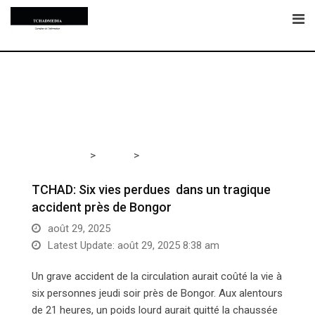
Skip
to
content
>
>
Tchadmedia
TCHAD
TCHAD: Six vies perdues dans
un tragique accident près de Bongor
TCHAD: Six vies perdues dans un tragique
accident près de Bongor
août 29, 2025
Latest Update: août 29, 2025 8:38 am
Un grave accident de la circulation aurait coûté la vie à
six personnes jeudi soir près de Bongor. Aux alentours
de 21 heures, un poids lourd aurait quitté la chaussée