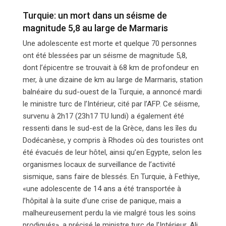
un séisme de magnitude 5,8 au large de Marmaris
Turquie: un mort dans un séisme de
magnitude 5,8 au large de Marmaris
Une adolescente est morte et quelque 70 personnes
ont été blessées par un séisme de magnitude 5,8,
dont l’épicentre se trouvait à 68 km de profondeur en
mer, à une dizaine de km au large de Marmaris, station
balnéaire du sud-ouest de la Turquie, a annoncé mardi
le ministre turc de l’Intérieur, cité par l’AFP. Ce séisme,
survenu à 2h17 (23h17 TU lundi) a également été
ressenti dans le sud-est de la Grèce, dans les îles du
Dodécanèse, y compris à Rhodes où des touristes ont
été évacués de leur hôtel, ainsi qu’en Egypte, selon les
organismes locaux de surveillance de l’activité
sismique, sans faire de blessés. En Turquie, à Fethiye,
«une adolescente de 14 ans a été transportée à
l’hôpital à la suite d’une crise de panique, mais a
malheureusement perdu la vie malgré tous les soins
prodigués», a précisé le ministre turc de l’Intérieur, Ali