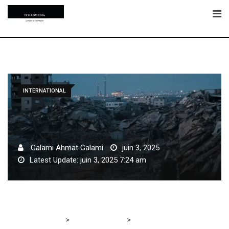
Skip
to
content
INTERNATIONAL
Galami Ahmat Galami
juin 3, 2025
Latest Update: juin 3, 2025 7:24 am
>
>
Tchadmedia
INTERNATIONAL
Turquie: un mort dans