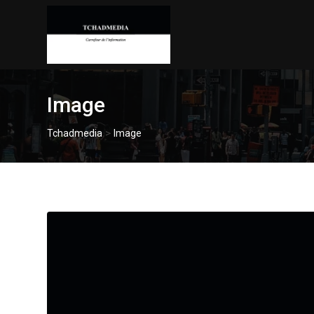
Skip
to
content
Image
>
Tchadmedia
Image