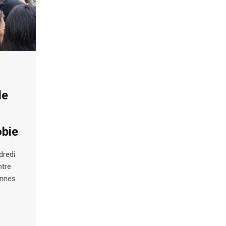
le
obie
dredi
ntre
onnes