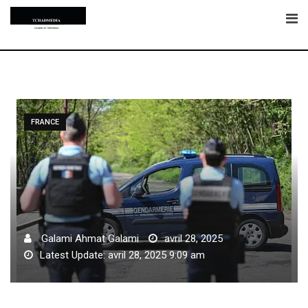
Skip
to
content
FRANCE
Galami Ahmat Galami
avril 28, 2025
Latest Update: avril 28, 2025 9:09 am