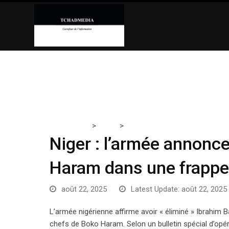
Skip
to
content
>
>
Tchadmedia
NIGER
Niger : l’armée annonce avoir 
Niger : l’armée annonce
Haram dans une frappe
août 22, 2025
Latest Update: août 22, 2025
L’armée nigérienne affirme avoir « éliminé » Ibrahi
chefs de Boko Haram. Selon un bulletin spécial d’opérati