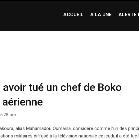
ACCUEIL
A LA UNE
ALERTE 
tué un chef de Boko Haram dans une frappe aérienne
 avoir tué un chef de Boko
 aérienne
 5:28 am
m Bakoura, alias Mahamadou Oumaina, considéré comme l’un des princ
ons militaires diffusé à la télévision nationale ce jeudi, il a été tué 