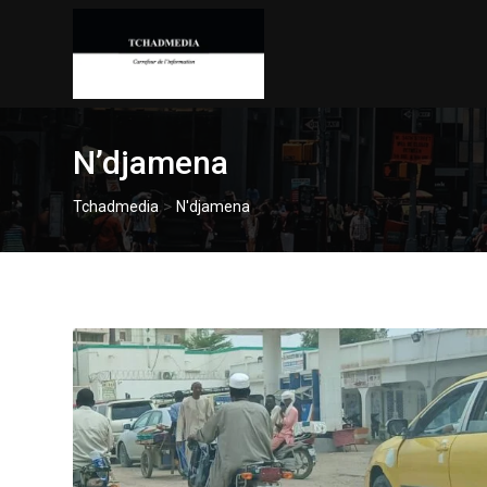
Skip
to
content
N’djamena
>
Tchadmedia
N'djamena