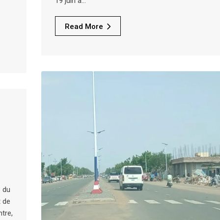
19 juin à…
Read More
s du
 de
tre,