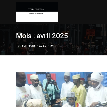
Skip
to
content
Mois :
avril 2025
>
>
Tchadmedia
2025
avril